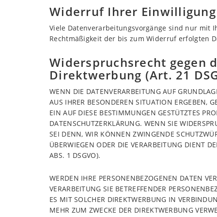
Widerruf Ihrer Einwilligun
Viele Datenverarbeitungsvorgänge sind nur mit Ih
Rechtmäßigkeit der bis zum Widerruf erfolgten 
Widerspruchsrecht gegen d
Direktwerbung (Art. 21 DS
WENN DIE DATENVERARBEITUNG AUF GRUNDLAGE VO
AUS IHRER BESONDEREN SITUATION ERGEBEN, G
EIN AUF DIESE BESTIMMUNGEN GESTÜTZTES PROF
DATENSCHUTZERKLÄRUNG. WENN SIE WIDERSPRU
SEI DENN, WIR KÖNNEN ZWINGENDE SCHUTZWÜRD
ÜBERWIEGEN ODER DIE VERARBEITUNG DIENT D
ABS. 1 DSGVO).
WERDEN IHRE PERSONENBEZOGENEN DATEN VERAR
VERARBEITUNG SIE BETREFFENDER PERSONENBEZ
ES MIT SOLCHER DIREKTWERBUNG IN VERBINDU
MEHR ZUM ZWECKE DER DIREKTWERBUNG VERWEND