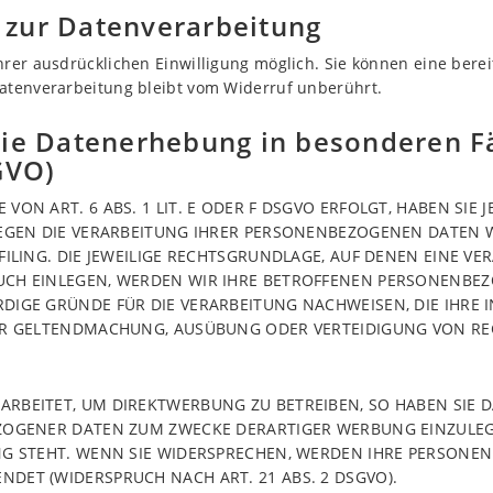
g zur Datenverarbeitung
rer ausdrücklichen Einwilligung möglich. Sie können eine bereits
Datenverarbeitung bleibt vom Widerruf unberührt.
ie Datenerhebung in besonderen F
GVO)
N ART. 6 ABS. 1 LIT. E ODER F DSGVO ERFOLGT, HABEN SIE J
EGEN DIE VERARBEITUNG IHRER PERSONENBEZOGENEN DATEN W
ILING. DIE JEWEILIGE RECHTSGRUNDLAGE, AUF DENEN EINE VE
CH EINLEGEN, WERDEN WIR IHRE BETROFFENEN PERSONENBEZ
IGE GRÜNDE FÜR DIE VERARBEITUNG NACHWEISEN, DIE IHRE I
ER GELTENDMACHUNG, AUSÜBUNG ODER VERTEIDIGUNG VON RE
BEITET, UM DIREKTWERBUNG ZU BETREIBEN, SO HABEN SIE DA
OGENER DATEN ZUM ZWECKE DERARTIGER WERBUNG EINZULEGEN
NG STEHT. WENN SIE WIDERSPRECHEN, WERDEN IHRE PERSONE
ET (WIDERSPRUCH NACH ART. 21 ABS. 2 DSGVO).