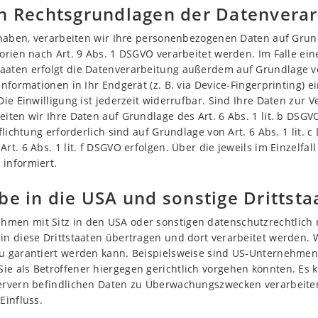
n Rechtsgrundlagen der Datenverar
 haben, verarbeiten wir Ihre personenbezogenen Daten auf Grundl
orien nach Art. 9 Abs. 1 DSGVO verarbeitet werden. Im Falle ein
aten erfolgt die Datenverarbeitung außerdem auf Grundlage von A
nformationen in Ihr Endgerät (z. B. via Device-Fingerprinting) e
Die Einwilligung ist jederzeit widerrufbar. Sind Ihre Daten zur
iten wir Ihre Daten auf Grundlage des Art. 6 Abs. 1 lit. b DSGV
flichtung erforderlich sind auf Grundlage von Art. 6 Abs. 1 lit.
rt. 6 Abs. 1 lit. f DSGVO erfolgen. Über die jeweils im Einzelfa
informiert.
e in die USA und sonstige Drittsta
en mit Sitz in den USA oder sonstigen datenschutzrechtlich n
in diese Drittstaaten übertragen und dort verarbeitet werden. 
au garantiert werden kann. Beispielsweise sind US-Unternehmen
e als Betroffener hiergegen gerichtlich vorgehen könnten. Es
Servern befindlichen Daten zu Überwachungszwecken verarbeite
Einfluss.